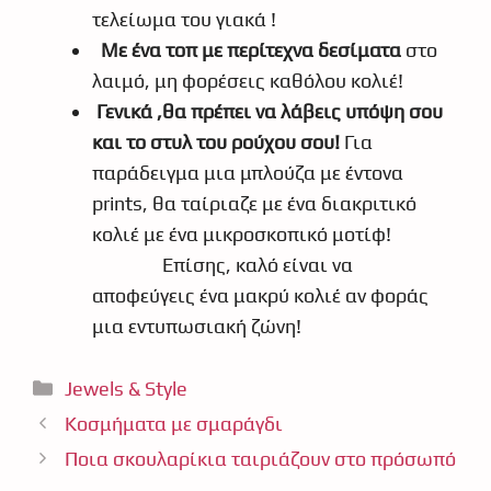
τελείωμα του γιακά !
Με ένα τοπ με περίτεχνα δεσίματα
στο
λαιμό, μη φορέσεις καθόλου κολιέ!
Γενικά ,θα πρέπει να λάβεις υπόψη σου
και το στυλ του ρούχου σου!
Για
παράδειγμα μια μπλούζα με έντονα
prints, θα ταίριαζε με ένα διακριτικό
κολιέ με ένα μικροσκοπικό μοτίφ!
Επίσης, καλό είναι να
αποφεύγεις ένα μακρύ κολιέ αν φοράς
μια εντυπωσιακή ζώνη!
Κατηγορίες
Jewels & Style
Κοσμήματα με σμαράγδι
Ποια σκουλαρίκια ταιριάζουν στο πρόσωπό