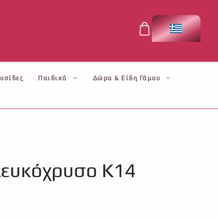
υσίδες
Παιδικά
Δώρα & Είδη Γάμου
λευκόχρυσο Κ14