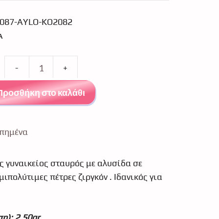
087-AYLO-KO2082
Α
Σταυρός
λευκόχρυσο
Προσθήκη στο καλάθι
Κ14
0087
ποσότητα
πημένα
ς γυναικείος σταυρός με αλυσίδα σε
ιπολύτιμες πέτρες ζιργκόν . Ιδανικός για
η): 2,50gr