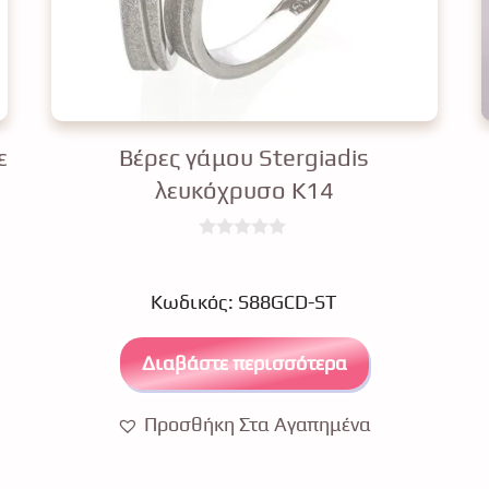
ε
Βέρες γάμου Stergiadis
λευκόχρυσο Κ14
0
€
480.00
€
432.02
o
u
Κωδικός: S88GCD-ST
t
o
f
5
Διαβάστε περισσότερα
Προσθήκη Στα Αγαπημένα