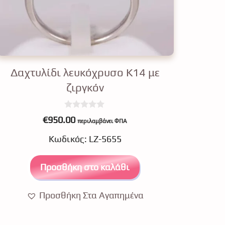
Δαχτυλίδι λευκόχρυσο Κ14 με
ζιργκόν
0
€
950.00
περιλαμβάνει ΦΠΑ
o
u
Κωδικός: LZ-5655
t
o
f
5
Προσθήκη στο καλάθι
Προσθήκη Στα Αγαπημένα