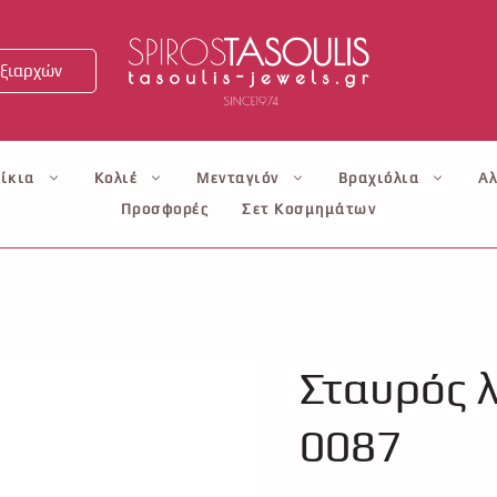
ξιαρχών
ίκια
Κολιέ
Μενταγιόν
Βραχιόλια
Αλ
Προσφορές
Σετ Κοσμημάτων
Σταυρός 
0087