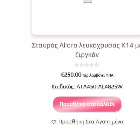
Σταυρός Al’oro λευκόχρυσος Κ14 μ
ζιργκόν
0
€
250.00
περιλαμβάνει ΦΠΑ
o
u
Κωδικός: ΑΤΑ450-AL4825W
t
o
f
5
Προσθήκη στο καλάθι
Προσθήκη Στα Αγαπημένα