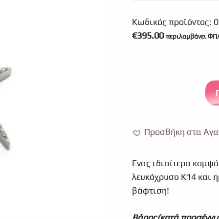
Κωδικός προϊόντος:
0
€
395.00
περιλαμβάνει ΦΠ
Προσθήκη στα Αγα
Ένας ιδιαίτερα κομψό
λευκόχρυσο Κ14 και ημ
βάφτιση!
Βάρος(κατά προσέγγισ