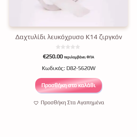
Δαχτυλίδι λευκόχρυσο Κ14 ζιργκόν
0
€
250.00
περιλαμβάνει ΦΠΑ
o
u
Κωδικός: D82-5620W
t
o
f
5
Προσθήκη στο καλάθι
Προσθήκη Στα Αγαπημένα