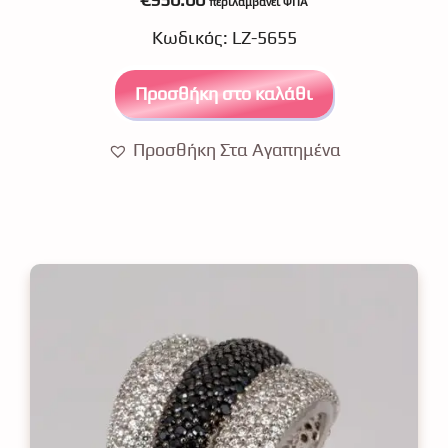
περιλαμβάνει ΦΠΑ
o
u
Κωδικός: LZ-5655
t
o
f
5
Προσθήκη στο καλάθι
Προσθήκη Στα Αγαπημένα