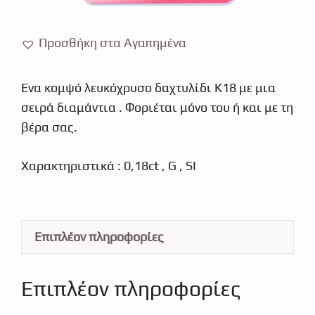
Κ18
με
Προσθήκη στα Αγαπημένα
διαμάντια
ποσότητα
Ένα κομψό λευκόχρυσο δαχτυλίδι Κ18 με μια
σειρά διαμάντια . Φοριέται μόνο του ή και με τη
βέρα σας.
Χαρακτηριστικά : 0,18ct , G , SI
Επιπλέον πληροφορίες
Επιπλέον πληροφορίες