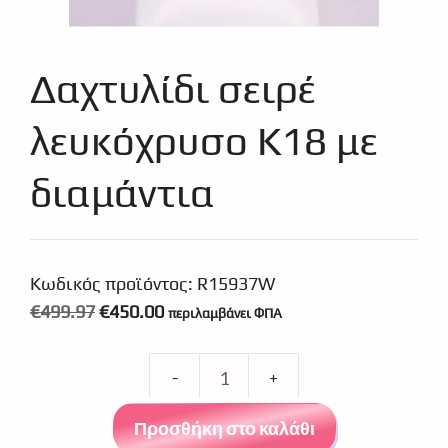
Δαχτυλίδι σειρέ
λευκόχρυσο Κ18 με
διαμάντια
Κωδικός προϊόντος:
R15937W
Original
Η
€
499.97
€
450.00
περιλαμβάνει ΦΠΑ
price
τρέχουσα
was:
τιμή
Δαχτυλίδι
€499.97.
είναι:
σειρέ
€450.00.
Προσθήκη στο καλάθι
λευκόχρυσο