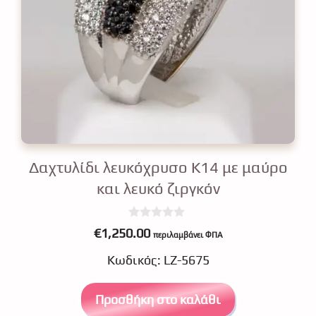
Δαχτυλίδι λευκόχρυσο Κ14 με μαύρο
και λευκό ζιργκόν
0
€
1,250.00
περιλαμβάνει ΦΠΑ
o
u
Κωδικός: LZ-5675
t
o
f
5
Προσθήκη στο καλάθι