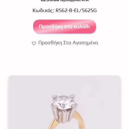
περιλαμβάνει ΦΠΑ
o
u
Κωδικός: R562-B-EL/5625G
t
o
f
5
Προσθήκη στο καλάθι
Προσθήκη Στα Αγαπημένα