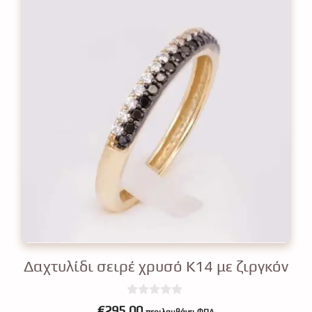
Δαχτυλίδι σειρέ χρυσό Κ14 με ζιργκόν
0
€
295.00