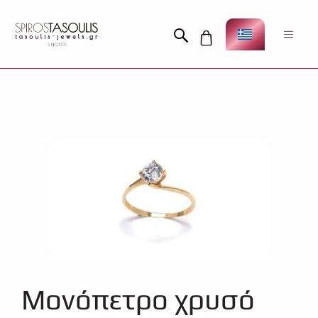
Μετάβαση
σε
Men
περιεχόμενο
Μονόπετρο χρυσό