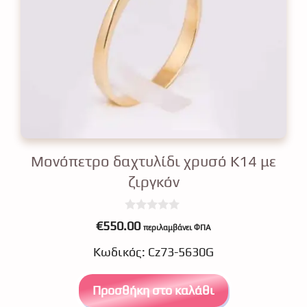
Μονόπετρο δαχτυλίδι χρυσό Κ14 με
ζιργκόν
0
€
550.00
περιλαμβάνει ΦΠΑ
o
u
Κωδικός: Cz73-5630G
t
o
f
5
Προσθήκη στο καλάθι