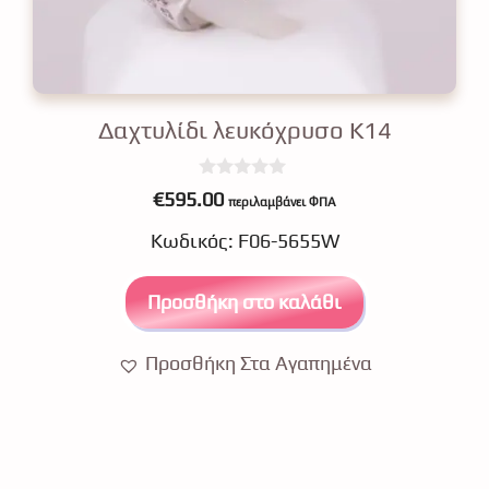
Δαχτυλίδι λευκόχρυσο Κ14
0
€
595.00
περιλαμβάνει ΦΠΑ
o
u
Κωδικός: F06-5655W
t
o
f
5
Προσθήκη στο καλάθι
Προσθήκη Στα Αγαπημένα