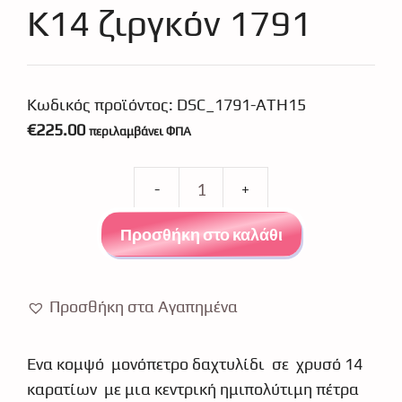
Κ14 ζιργκόν 1791
Κωδικός προϊόντος:
DSC_1791-ATH15
€
225.00
περιλαμβάνει ΦΠΑ
Μονόπετρο
χρυσό
Προσθήκη στο καλάθι
Κ14
ζιργκόν
1791
Προσθήκη στα Αγαπημένα
ποσότητα
Ένα κομψό μονόπετρο δαχτυλίδι σε χρυσό 14
καρατίων με μια κεντρική ημιπολύτιμη πέτρα