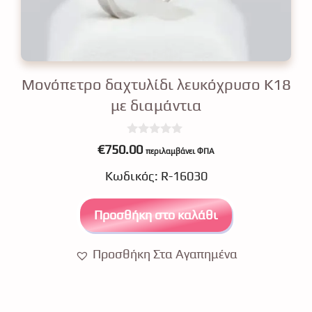
Μονόπετρο δαχτυλίδι λευκόχρυσο Κ18
με διαμάντια
0
€
750.00
περιλαμβάνει ΦΠΑ
o
u
Κωδικός: R-16030
t
o
f
5
Προσθήκη στο καλάθι
Προσθήκη Στα Αγαπημένα