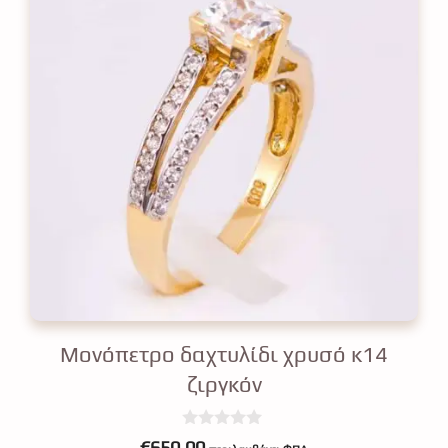
Μονόπετρο δαχτυλίδι χρυσό κ14
ζιργκόν
0
€
650.00