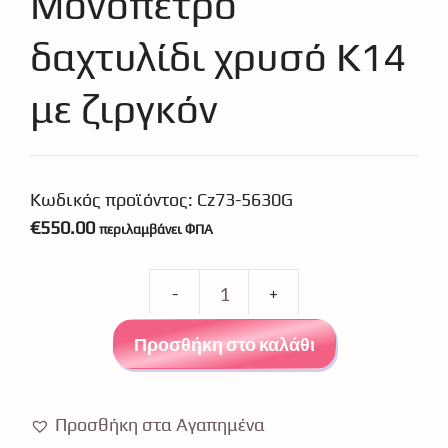
Μονόπετρο
δαχτυλίδι χρυσό Κ14
με ζιργκόν
Κωδικός προϊόντος:
Cz73-5630G
€
550.00
περιλαμβάνει ΦΠΑ
Μονόπετρο
δαχτυλίδι
Προσθήκη στο καλάθι
χρυσό
Κ14
με
Προσθήκη στα Αγαπημένα
ζιργκόν