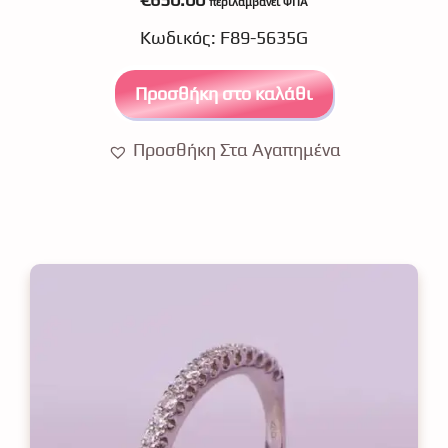
περιλαμβάνει ΦΠΑ
o
u
Κωδικός: F89-5635G
t
o
f
5
Προσθήκη στο καλάθι
Προσθήκη Στα Αγαπημένα