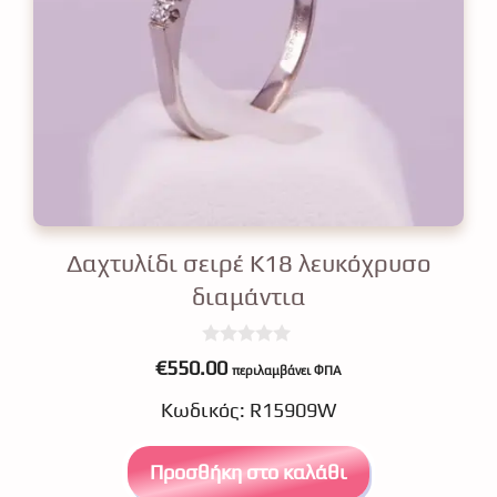
Δαχτυλίδι σειρέ Κ18 λευκόχρυσο
διαμάντια
0
€
550.00
περιλαμβάνει ΦΠΑ
o
u
Κωδικός: R15909W
t
o
f
5
Προσθήκη στο καλάθι