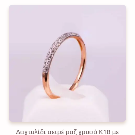
Δαχτυλίδι σειρέ ροζ χρυσό Κ18 με