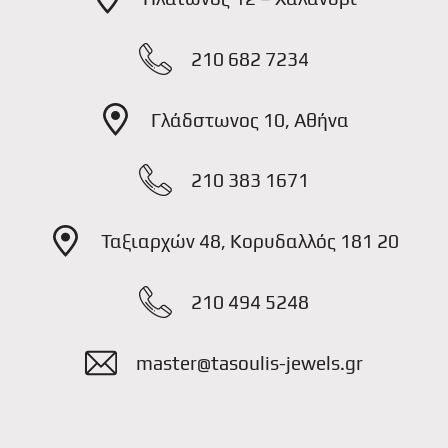
210 682 7234
Γλάδστωνος 10, Αθήνα
210 383 1671
Ταξιαρχών 48, Κορυδαλλός 181 20
210 494 5248
master@tasoulis-jewels.gr