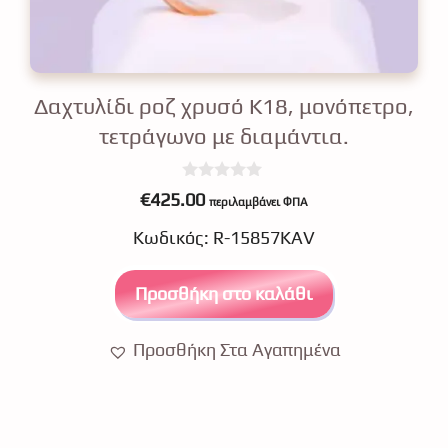
Δαχτυλίδι ροζ χρυσό Κ18, μονόπετρο,
τετράγωνο με διαμάντια.
0
€
425.00
περιλαμβάνει ΦΠΑ
o
u
Κωδικός: R-15857KAV
t
o
f
5
Προσθήκη στο καλάθι
Προσθήκη Στα Αγαπημένα