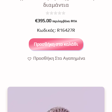
διαμάντια
0
€
395.00
περιλαμβάνει ΦΠΑ
o
u
Κωδικός: R16427R
t
o
f
5
Προσθήκη στο καλάθι
Προσθήκη Στα Αγαπημένα