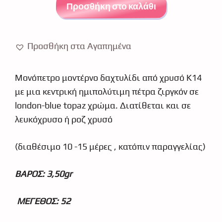
δαχτυλίδι
Προσθήκη στο καλάθι
σταγόνα
χρυσό
κ14
Προσθήκη στα Αγαπημένα
ζιργκόν
ποσότητα
Μονόπετρο μοντέρνο δαχτυλίδι από χρυσό Κ14
με μια κεντρική ημιπολύτιμη πέτρα ζιργκόν σε
london-blue topaz χρώμα. Διατίθεται και σε
λευκόχρυσο ή ροζ χρυσό
(διαθέσιμο 10 -15 μέρες , κατόπιν παραγγελίας)
ΒΑΡΟΣ: 3,50gr
ΜΕΓΕΘΟΣ: 52