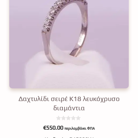
Δαχτυλίδι σειρέ Κ18 λευκόχρυσο
διαμάντια
0
€
550.00
περιλαμβάνει ΦΠΑ
o
u