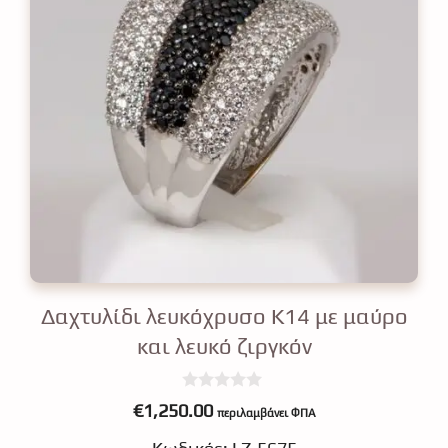
Δαχτυλίδι λευκόχρυσο Κ14 με μαύρο
και λευκό ζιργκόν
0
€
1,250.00
περιλαμβάνει ΦΠΑ
o
u
t