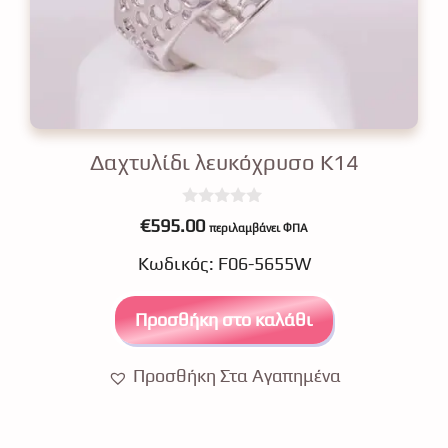
Δαχτυλίδι λευκόχρυσο Κ14
0
€
595.00
περιλαμβάνει ΦΠΑ
o
u
Κωδικός: F06-5655W
t
o
f
5
Προσθήκη στο καλάθι
Προσθήκη Στα Αγαπημένα