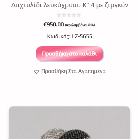
Δαχτυλίδι λευκόχρυσο Κ14 με ζιργκόν
0
€
950.00
περιλαμβάνει ΦΠΑ
o
u
Κωδικός: LZ-5655
t
o
f
5
Προσθήκη στο καλάθι
Προσθήκη Στα Αγαπημένα