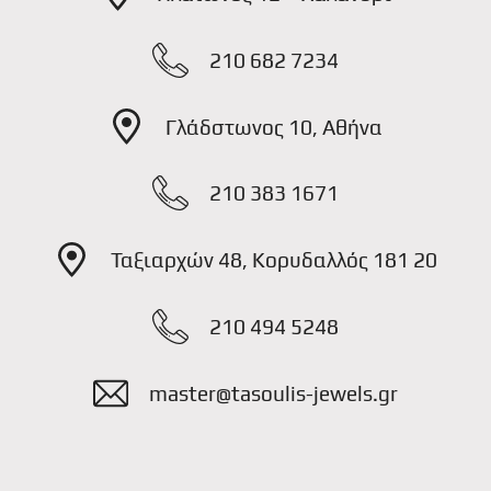
210 682 7234
Γλάδστωνος 10, Αθήνα
210 383 1671
Ταξιαρχών 48, Κορυδαλλός 181 20
210 494 5248
master@tasoulis-jewels.gr