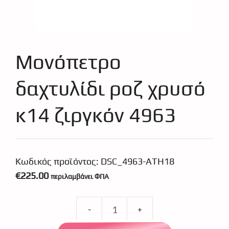
Μονόπετρο
δαχτυλίδι ροζ χρυσό
κ14 ζιργκόν 4963
Κωδικός προϊόντος:
DSC_4963-ATH18
€
225.00
περιλαμβάνει ΦΠΑ
Μονόπετρο