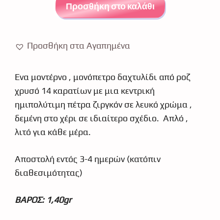
δαχτυλίδι
Προσθήκη στο καλάθι
ροζ
χρυσό
κ14
Προσθήκη στα Αγαπημένα
ζιργκόν
4963
Ένα μοντέρνο , μονόπετρο δαχτυλίδι από ροζ
ποσότητα
χρυσό 14 καρατίων με μια κεντρική
ημιπολύτιμη πέτρα ζιργκόν σε λευκό χρώμα ,
δεμένη στο χέρι σε ιδιαίτερο σχέδιο. Απλό ,
λιτό για κάθε μέρα.
Αποστολή εντός 3-4 ημερών (κατόπιν
διαθεσιμότητας)
ΒΑΡΟΣ: 1,40gr