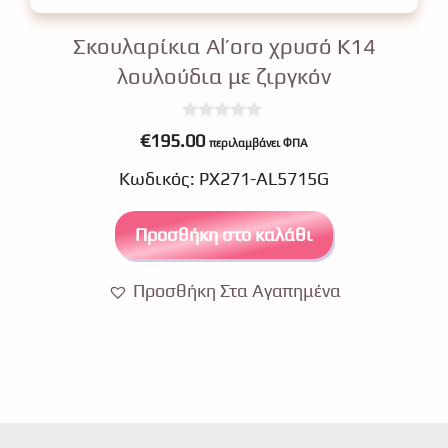
Σκουλαρίκια Αl’oro χρυσό Κ14
λουλούδια με ζιργκόν
0
€
195.00
περιλαμβάνει ΦΠΑ
o
u
Κωδικός: ΡΧ271-AL5715G
t
o
f
5
Προσθήκη στο καλάθι
Προσθήκη Στα Αγαπημένα