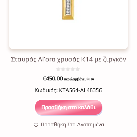
Σταυρός Al’oro χρυσός Κ14 με ζιργκόν
0
€
450.00
περιλαμβάνει ΦΠΑ
o
u
Κωδικός: ΚΤΑ564-AL4835G
t
o
f
5
Προσθήκη στο καλάθι
Προσθήκη Στα Αγαπημένα