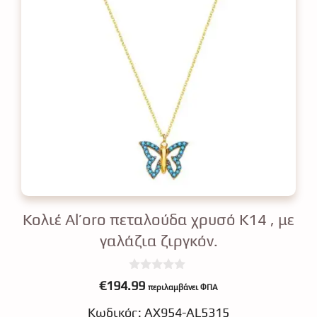
Κολιέ Al’oro πεταλούδα χρυσό Κ14 , με
γαλάζια ζιργκόν.
0
€
194.99
περιλαμβάνει ΦΠΑ
o
u
Κωδικός: ΑΧ954-AL5315
t