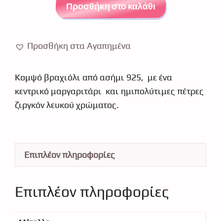
μαργαριτάρι
Προσθήκη στο καλάθι
ασήμι
925
1730
Προσθήκη στα Αγαπημένα
ποσότητα
Κομψό βραχιόλι από ασήμι 925, με ένα
κεντρικό μαργαριτάρι και ημιπολύτιμες πέτρες
ζιργκόν λευκού χρώματος.
Επιπλέον πληροφορίες
Επιπλέον πληροφορίες