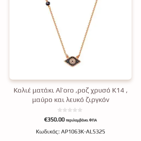
Κολιέ ματάκι Αl’oro ,ροζ χρυσό Κ14 ,
μαύρο και λευκό ζιργκόν
0
€
350.00
περιλαμβάνει ΦΠΑ
o
u
Κωδικός: ΑΡ1063Κ-AL5325
t
o
f