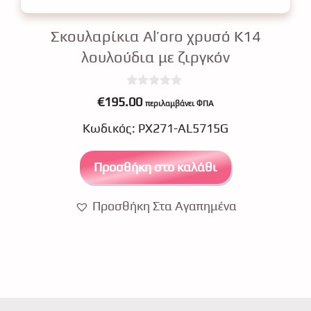
Σκουλαρίκια Αl’oro χρυσό Κ14
λουλούδια με ζιργκόν
0
€
195.00
περιλαμβάνει ΦΠΑ
o
u
Κωδικός: ΡΧ271-AL5715G
t
o
f
5
Προσθήκη στο καλάθι
Προσθήκη Στα Αγαπημένα