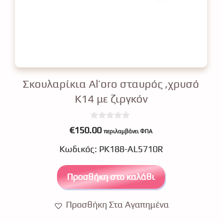
Σκουλαρίκια Al’oro σταυρός ,χρυσό
Κ14 με ζιργκόν
0
€
150.00
περιλαμβάνει ΦΠΑ
o
u
Κωδικός: ΡΚ188-AL5710R
t
o
f
5
Προσθήκη στο καλάθι
Προσθήκη Στα Αγαπημένα