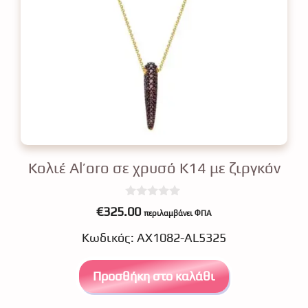
Κολιέ Al’oro σε χρυσό Κ14 με ζιργκόν
0
€
325.00
περιλαμβάνει ΦΠΑ
o
u
Κωδικός: ΑΧ1082-AL5325
t
o
f
5
Προσθήκη στο καλάθι