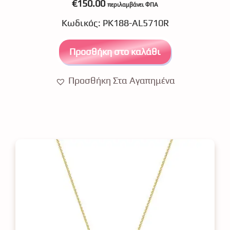
€
150.00
περιλαμβάνει ΦΠΑ
o
u
Κωδικός: ΡΚ188-AL5710R
t
o
f
5
Προσθήκη στο καλάθι
Προσθήκη Στα Αγαπημένα