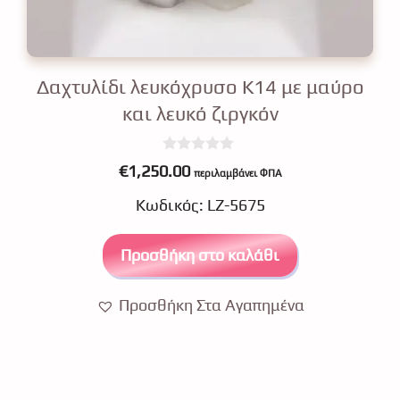
Δαχτυλίδι λευκόχρυσο Κ14 με μαύρο
και λευκό ζιργκόν
0
€
1,250.00
περιλαμβάνει ΦΠΑ
o
u
Κωδικός: LZ-5675
t
o
f
5
Προσθήκη στο καλάθι
Προσθήκη Στα Αγαπημένα