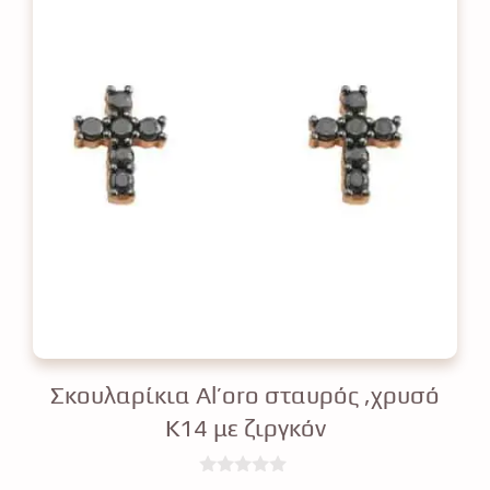
Σκουλαρίκια Al’oro σταυρός ,χρυσό
Κ14 με ζιργκόν
0