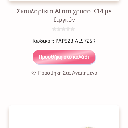
Σκουλαρίκια Al’oro χρυσό Κ14 με
ζιργκόν
0
€
o
Κωδικός: PAP823-AL5725R
u
t
o
Προσθήκη στο καλάθι
f
5
Προσθήκη Στα Αγαπημένα