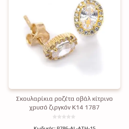
Σκουλαρίκια ροζέτα οβάλ κίτρινο
χρυσό ζιργκόν Κ14 1787
0
€
o
Κωδικός: Ρ786-AL-ATH-15