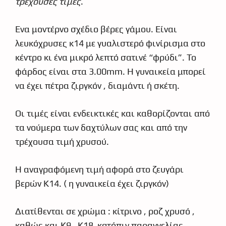
τρέχουσες τιμές
.
Ένα μοντέρνο σχέδιο βέρες γάμου. Είναι
λευκόχρυσες κ14 με γυαλιστερό φινίρισμα στο
κέντρο κι ένα μικρό λεπτό σατινέ “φρύδι”. Το
φάρδος είναι στα 3.00mm. Η γυναικεία μπορεί
να έχει πέτρα ζιργκόν , διαμάντι ή σκέτη.
Οι τιμές είναι ενδεικτικές και καθορίζονται από
τα νούμερα των δαχτύλων σας και από την
τρέχουσα τιμή χρυσού.
Η αναγραφόμενη τιμή αφορά στο ζευγάρι
βερών Κ14. ( η γυναικεία έχει ζιργκόν)
Διατίθενται σε χρώμα : κίτρινο , ροζ χρυσό ,
καθώς και Κ9 , Κ18 κατόπιν παραγγελίας.