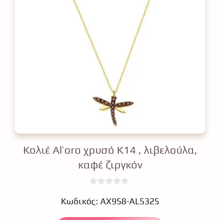
Κολιέ Al’oro χρυσό Κ14 , λιβελούλα,
καφέ ζιργκόν
0
€
o
Κωδικός: ΑΧ958-AL5325
u
t