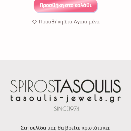
o
Προσθήκη στο καλάθι
f
5
Προσθήκη Στα Αγαπημένα
Στη σελίδα μας θα βρείτε πρωτότυπες