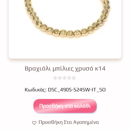
Βραχιόλι μπίλιες χρυσό κ14
0
€
o
Κωδικός: DSC_4905-5245W-IT_SO
u
t
o
Προσθήκη στο καλάθι
f
5
Προσθήκη Στα Αγαπημένα