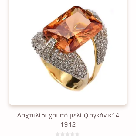
Δαχτυλίδι χρυσό μελί ζιργκόν κ14
1912