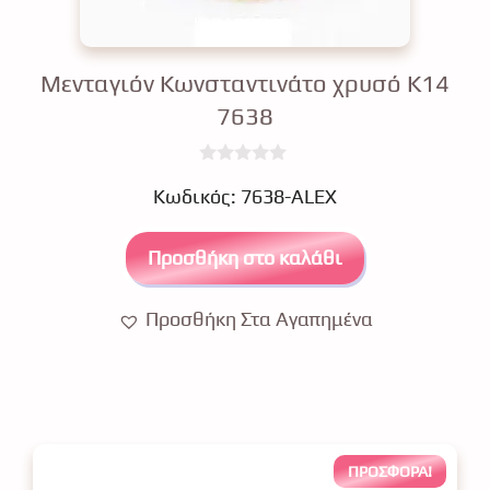
Μενταγιόν Κωνσταντινάτο χρυσό Κ14
7638
0
€
o
Κωδικός: 7638-ALEX
u
t
o
Προσθήκη στο καλάθι
f
5
Προσθήκη Στα Αγαπημένα
ΠΡΟΣΦΟΡΆ!