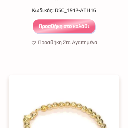
0
€
1,750.00
€
1,225.00
o
Κωδικός: DSC_1912-ATH16
u
t
o
Προσθήκη στο καλάθι
f
5
Προσθήκη Στα Αγαπημένα