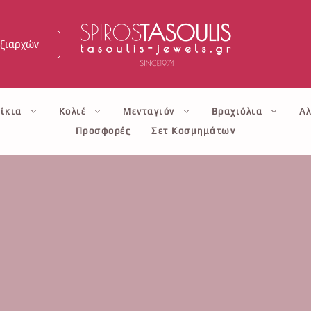
ξιαρχών
ίκια
Κολιέ
Μενταγιόν
Βραχιόλια
Αλ
Προσφορές
Σετ Κοσμημάτων