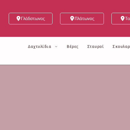
Μετάβαση
σε
Γλάδστωνος
Πλάτωνος
Τα
περιεχόμενο
Δαχτυλίδια
Βέρες
Σταυροί
Σκουλαρ