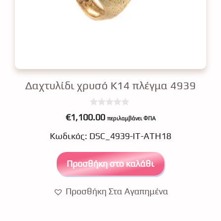
Δαχτυλίδι χρυσό Κ14 πλέγμα 4939
0
€
1,100.00
περιλαμβάνει ΦΠΑ
o
u
Κωδικός: DSC_4939-IT-ATH18
t
o
f
5
Προσθήκη στο καλάθι
Προσθήκη Στα Αγαπημένα