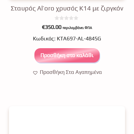
Σταυρός Al’oro χρυσός Κ14 με ζιργκόν
0
€
350.00
περιλαμβάνει ΦΠΑ
o
u
Κωδικός: ΚΤΑ697-AL-4845G
t
o
f
5
Προσθήκη στο καλάθι
Προσθήκη Στα Αγαπημένα