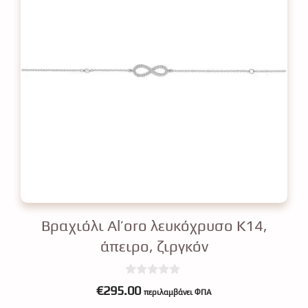
Βραχιόλι Αl’oro λευκόχρυσο Κ14,
άπειρο, ζιργκόν
0
€
295.00
περιλαμβάνει ΦΠΑ
o
u