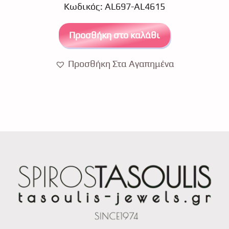
Κωδικός: AL697-AL4615
t
o
f
5
Προσθήκη στο καλάθι
Προσθήκη Στα Αγαπημένα