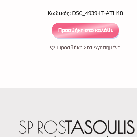
t
o
Κωδικός: DSC_4939-IT-ATH18
f
5
Προσθήκη στο καλάθι
Προσθήκη Στα Αγαπημένα