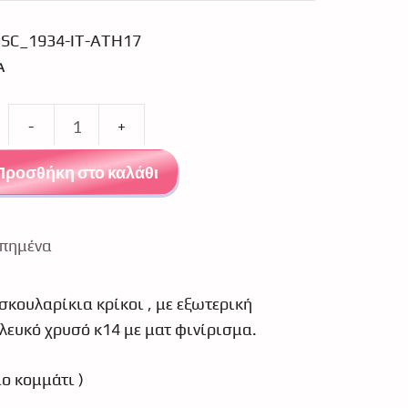
SC_1934-IT-ATH17
Α
Σκουλαρίκια
κρίκοι
Προσθήκη στο καλάθι
λευκόχρυσοι
κ14
1934
πημένα
ποσότητα
σκουλαρίκια κρίκοι , με εξωτερική
λευκό χρυσό κ14 με ματ φινίρισμα.
ίο κομμάτι )