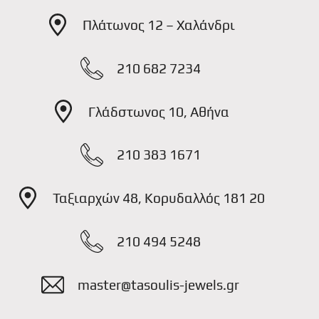
Πλάτωνος 12 – Χαλάνδρι
210 682 7234
Γλάδστωνος 10, Αθήνα
210 383 1671
Ταξιαρχών 48, Κορυδαλλός 181 20
210 494 5248
master@tasoulis-jewels.gr