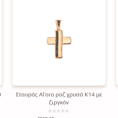
9
Σταυρός Al’oro ροζ χρυσό Κ14 με
ζιργκόν
0