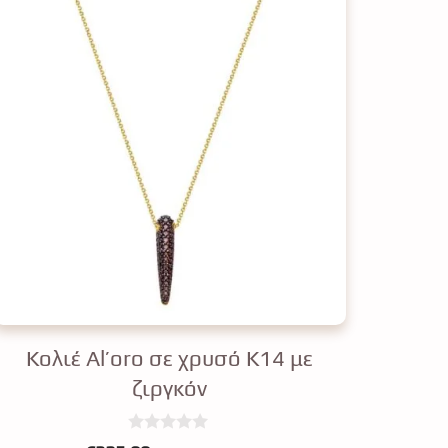
Κολιέ Al’oro σε χρυσό Κ14 με
ζιργκόν
0