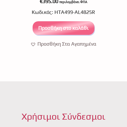
€
395.00
περιλαμβάνει ΦΠΑ
o
u
Κωδικός: ΗΤΑ499-AL4825R
t
o
f
5
Προσθήκη στο καλάθι
Προσθήκη Στα Αγαπημένα
Χρήσιμοι Σύνδεσμοι