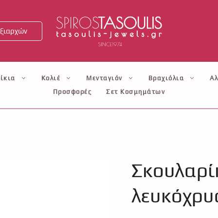
ξιαρχών
ίκια
Κολιέ
Μενταγιόν
Βραχιόλια
Αλ
Προσφορές
Σετ Κοσμημάτων
Σκουλαρίκ
λευκόχρυ