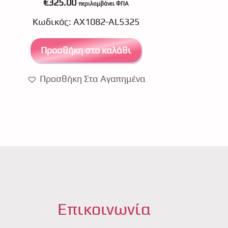
€
325.00
περιλαμβάνει ΦΠΑ
o
u
Κωδικός: ΑΧ1082-AL5325
t
o
f
5
Προσθήκη στο καλάθι
Προσθήκη Στα Αγαπημένα
Επικοινωνία