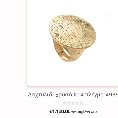
Δαχτυλίδι χρυσό Κ14 πλέγμα 493
0
€
1,100.00
περιλαμβάνει ΦΠΑ
o
u