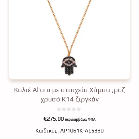
Κολιέ Αl’oro με στοιχείο Χάμσα ,ροζ
χρυσό Κ14 ζιργκόν
0
€
275.00
περιλαμβάνει ΦΠΑ
o
u
Κωδικός: ΑΡ1061Κ-AL5330
t
o