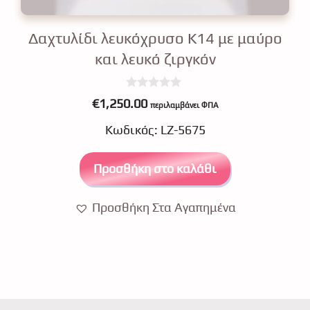
Δαχτυλίδι λευκόχρυσο Κ14 με μαύρο
και λευκό ζιργκόν
0
€
1,250.00
περιλαμβάνει ΦΠΑ
o
u
Κωδικός: LZ-5675
t
o
f
5
Προσθήκη στο καλάθι
Προσθήκη Στα Αγαπημένα