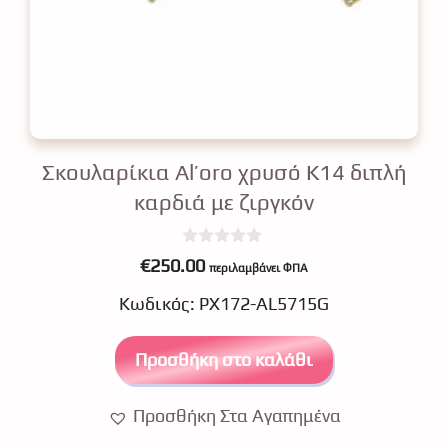
Σκουλαρίκια Al’oro χρυσό Κ14 διπλή
καρδιά με ζιργκόν
0
€
250.00
περιλαμβάνει ΦΠΑ
o
u
Κωδικός: ΡΧ172-AL5715G
t
o
f
5
Προσθήκη στο καλάθι
Προσθήκη Στα Αγαπημένα