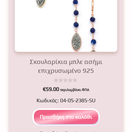
Σκουλαρίκια μπλε ασήμι
επιχρυσωμένο 925
0
€
59.00
περιλαμβάνει ΦΠΑ
o
u
Κωδικός: 04-05-2385-SU
t
o
f
5
Προσθήκη στο καλάθι