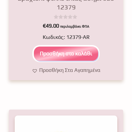
12379
0
€
49.00
περιλαμβάνει ΦΠΑ
o
u
Κωδικός: 12379-AR
t
o
f
5
Προσθήκη στο καλάθι
Προσθήκη Στα Αγαπημένα