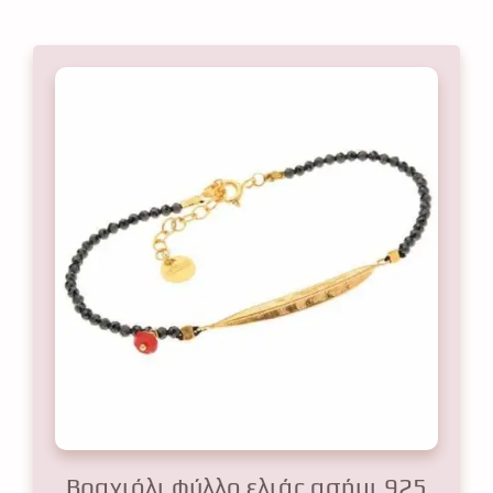
Βραχιόλι φύλλο ελιάς ασήμι 925