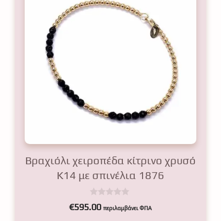
Βραχιόλι χειροπέδα κίτρινο χρυσό
Κ14 με σπινέλια 1876
0
€
595.00
περιλαμβάνει ΦΠΑ
o
u