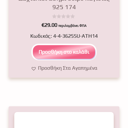
925 174
0
€
29.00
περιλαμβάνει ΦΠΑ
o
u
Κωδικός: 4-4-3625SU-ATH14
t
o
f
5
Προσθήκη στο καλάθι
Προσθήκη Στα Αγαπημένα