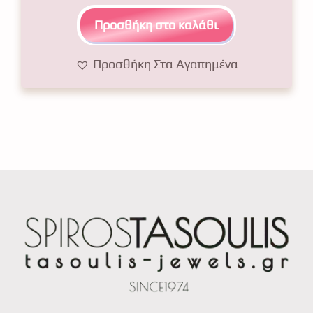
f
5
Προσθήκη στο καλάθι
Προσθήκη Στα Αγαπημένα