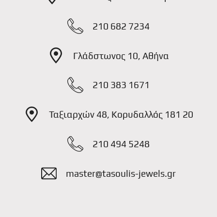
210 682 7234
Γλάδστωνος 10, Αθήνα
210 383 1671
Ταξιαρχών 48, Κορυδαλλός 181 20
210 494 5248
master@tasoulis-jewels.gr