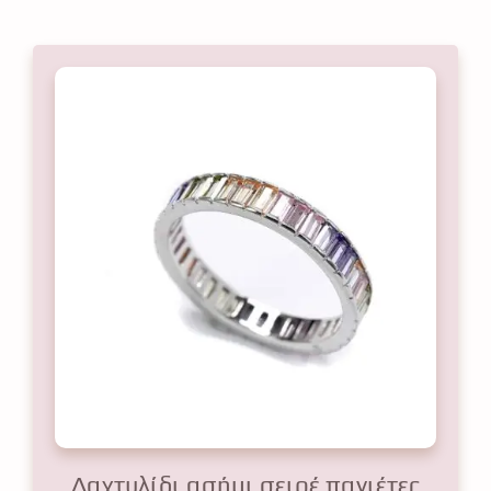
Δαχτυλίδι ασήμι σειρέ παγιέτες