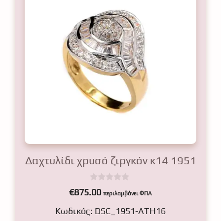
Δαχτυλίδι χρυσό ζιργκόν κ14 1951
0
€
875.00
περιλαμβάνει ΦΠΑ
o
u
Κωδικός: DSC_1951-ATH16
t
o