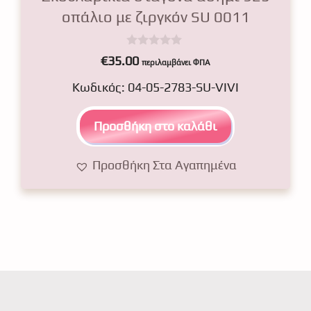
οπάλιο με ζιργκόν SU 0011
0
€
35.00
περιλαμβάνει ΦΠΑ
o
u
Κωδικός: 04-05-2783-SU-VIVI
t
o
f
5
Προσθήκη στο καλάθι
Προσθήκη Στα Αγαπημένα