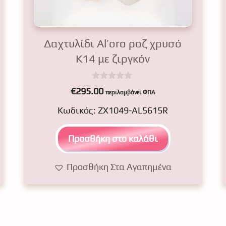
Δαχτυλίδι Al’oro ροζ χρυσό
Κ14 με ζιργκόν
0
€
295.00
περιλαμβάνει ΦΠΑ
o
u
Κωδικός: ZX1049-AL5615R
t
o
f
5
Προσθήκη στο καλάθι
Προσθήκη Στα Αγαπημένα