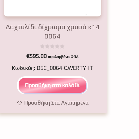
Δαχτυλίδι δίχρωμο χρυσό κ14
0064
0
€
595.00
περιλαμβάνει ΦΠΑ
o
u
Κωδικός: DSC_0064-QWERTY-IT
t
o
f
5
Προσθήκη στο καλάθι
Προσθήκη Στα Αγαπημένα