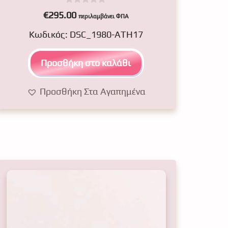
0
€
295.00
περιλαμβάνει ΦΠΑ
o
u
Κωδικός: DSC_1980-ATH17
t
o
f
5
Προσθήκη στο καλάθι
Προσθήκη Στα Αγαπημένα