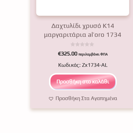
Δαχτυλίδι χρυσό Κ14
μαργαριτάρια al’oro 1734
0
€
325.00
περιλαμβάνει ΦΠΑ
o
u
Κωδικός: Zx1734-AL
t
o
f
5
Προσθήκη στο καλάθι
Προσθήκη Στα Αγαπημένα