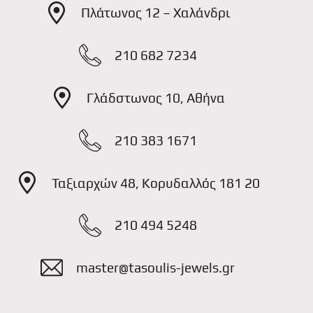
Πλάτωνος 12 – Χαλάνδρι
210 682 7234
Γλάδστωνος 10, Αθήνα
210 383 1671
Ταξιαρχών 48, Κορυδαλλός 181 20
210 494 5248
master@tasoulis-jewels.gr