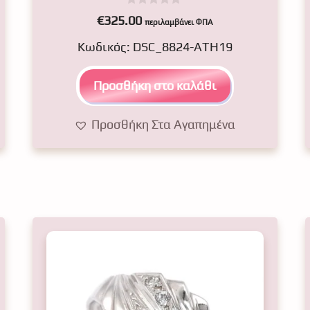
0
€
325.00
περιλαμβάνει ΦΠΑ
o
u
Κωδικός: DSC_8824-ATH19
t
o
f
5
Προσθήκη στο καλάθι
Προσθήκη Στα Αγαπημένα