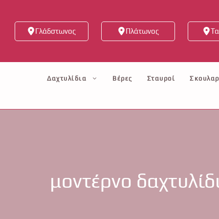
Μετάβαση
σε
Γλάδστωνος
Πλάτωνος
Τα
περιεχόμενο
Δαχτυλίδια
Βέρες
Σταυροί
Σκουλαρ
μοντέρνο δαχτυλίδ