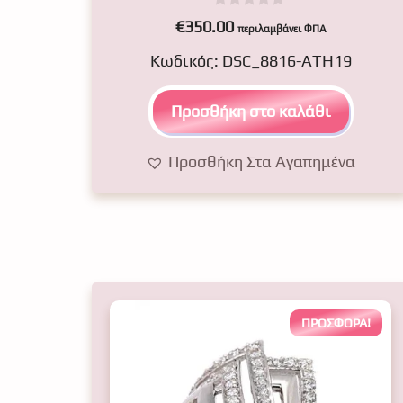
0
€
350.00
περιλαμβάνει ΦΠΑ
o
u
Κωδικός: DSC_8816-ATH19
t
o
f
5
Προσθήκη στο καλάθι
Προσθήκη Στα Αγαπημένα
ΠΡΟΣΦΟΡΆ!