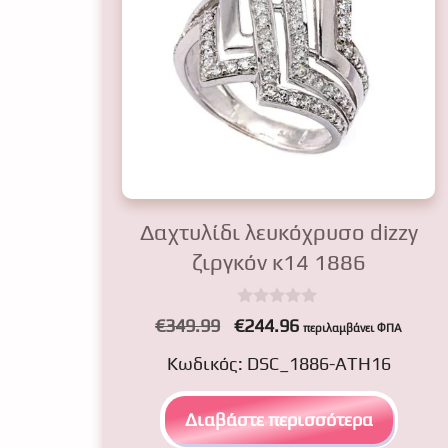
Δαχτυλίδι λευκόχρυσο dizzy
ζιργκόν κ14 1886
0
Original
Η
€
349.99
€
244.96
περιλαμβάνει ΦΠΑ
o
price
τρέχουσα
u
Κωδικός: DSC_1886-ATH16
t
was:
τιμή
o
f
€349.99.
είναι:
5
Διαβάστε περισσότερα
€244.96.