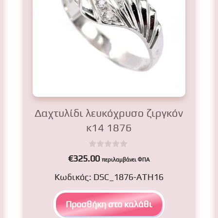
Δαχτυλίδι λευκόχρυσο ζιργκόν
κ14 1876
0
€
325.00
περιλαμβάνει ΦΠΑ
o
u
Κωδικός: DSC_1876-ATH16
t
o
f
5
Προσθήκη στο καλάθι