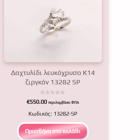
Δαχτυλίδι λευκόχρυσο Κ14
ζιργκόν 13282 SP
0
€
550.00
περιλαμβάνει ΦΠΑ
o
u
Κωδικός: 13282-SP
t
o
f
5
Προσθήκη στο καλάθι