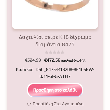
Δαχτυλίδι σειρέ Κ18 δίχρωμο
διαμάντια 8475
0
Original
Η
€
524.99
€
472.56
περιλαμβάνει ΦΠΑ
o
price
τρέχουσα
u
Κωδικός: DSC_8475-R18208-86105RW-
t
was:
τιμή
o
0,11-SI-G-ATH7
f
€524.99.
είναι:
5
€472.56.
Προσθήκη στο καλάθι
Προσθήκη Στα Αγαπημένα