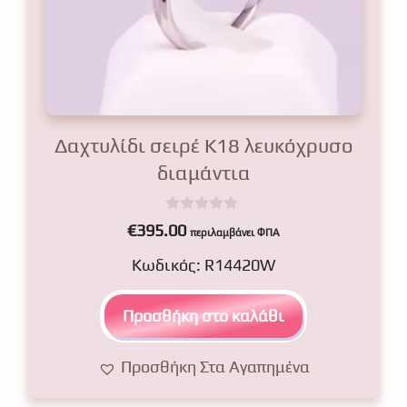
Δαχτυλίδι σειρέ Κ18 λευκόχρυσο
διαμάντια
0
€
395.00
περιλαμβάνει ΦΠΑ
o
u
Κωδικός: R14420W
t
o
f
5
Προσθήκη στο καλάθι
Προσθήκη Στα Αγαπημένα