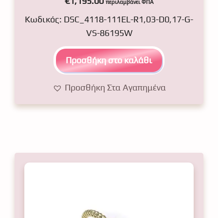
€
1,195.00
περιλαμβάνει ΦΠΑ
o
u
Κωδικός: DSC_4118-111EL-R1,03-D0,17-G-
t
o
VS-86195W
f
5
Προσθήκη στο καλάθι
Προσθήκη Στα Αγαπημένα