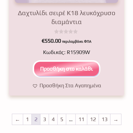
Δαχτυλίδι σειρέ Κ18 λευκόχρυσο
διαμάντια
0
€
550.00
περιλαμβάνει ΦΠΑ
o
u
Κωδικός: R15909W
t
o
f
5
Προσθήκη στο καλάθι
Προσθήκη Στα Αγαπημένα
←
1
2
3
4
5
…
11
12
13
→