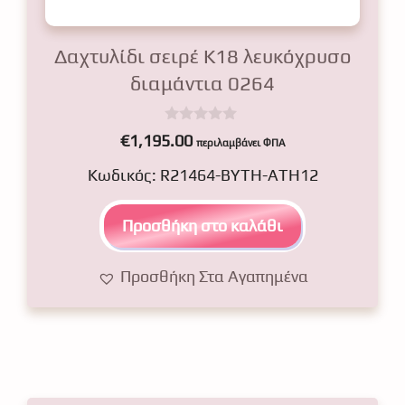
Δαχτυλίδι σειρέ Κ18 λευκόχρυσο
διαμάντια 0264
0
€
1,195.00
περιλαμβάνει ΦΠΑ
o
u
Κωδικός: R21464-BYTH-ATH12
t
o
f
5
Προσθήκη στο καλάθι
Προσθήκη Στα Αγαπημένα