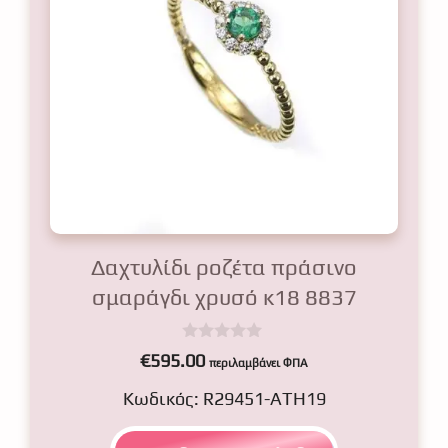
Δαχτυλίδι ροζέτα πράσινο
σμαράγδι χρυσό κ18 8837
0
€
595.00
περιλαμβάνει ΦΠΑ
o
u
Κωδικός: R29451-ATH19
t
o
f
5