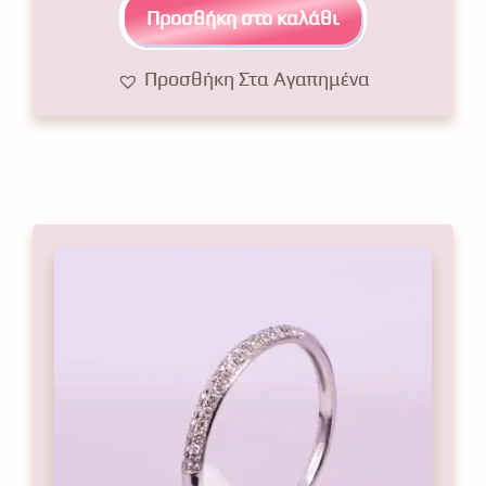
5
Προσθήκη στο καλάθι
Προσθήκη Στα Αγαπημένα