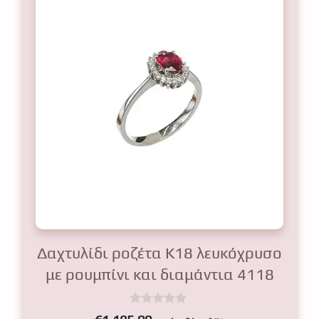
Δαχτυλίδι ροζέτα Κ18 λευκόχρυσο
με ρουμπίνι και διαμάντια 4118
0