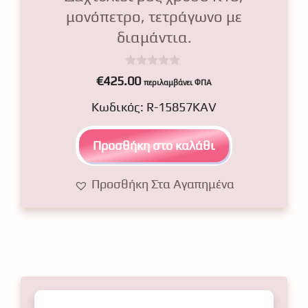
μονόπετρο, τετράγωνο με
διαμάντια.
0
€
425.00
περιλαμβάνει ΦΠΑ
o
u
Κωδικός: R-15857KAV
t
o
f
5
Προσθήκη στο καλάθι
Προσθήκη Στα Αγαπημένα