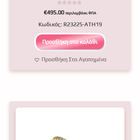
0
€
495.00
περιλαμβάνει ΦΠΑ
o
u
Κωδικός: R23225-ATH19
t
o
f
5
Προσθήκη στο καλάθι
Προσθήκη Στα Αγαπημένα