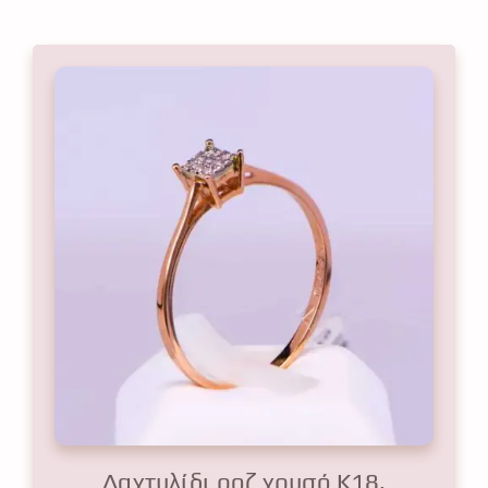
Δαχτυλίδι ροζ χρυσό Κ18,