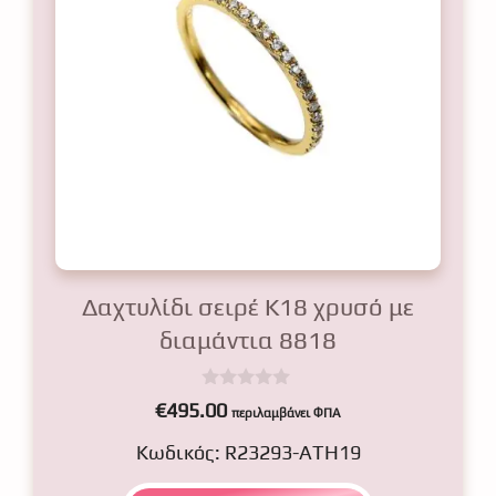
Δαχτυλίδι σειρέ Κ18 χρυσό με
διαμάντια 8818
0
€
495.00
περιλαμβάνει ΦΠΑ
o
u
Κωδικός: R23293-ATH19
t
o
f