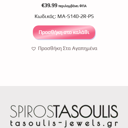
0
€
39.99
περιλαμβάνει ΦΠΑ
o
u
Κωδικός: MA-S140-2R-PS
t
o
f
5
Προσθήκη στο καλάθι
Προσθήκη Στα Αγαπημένα