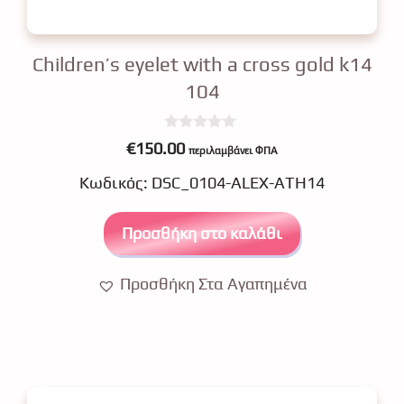
Children’s eyelet with a cross gold k14
104
0
€
150.00
περιλαμβάνει ΦΠΑ
o
u
Κωδικός: DSC_0104-ALEX-ATH14
t
o
f
5
Προσθήκη στο καλάθι
Προσθήκη Στα Αγαπημένα