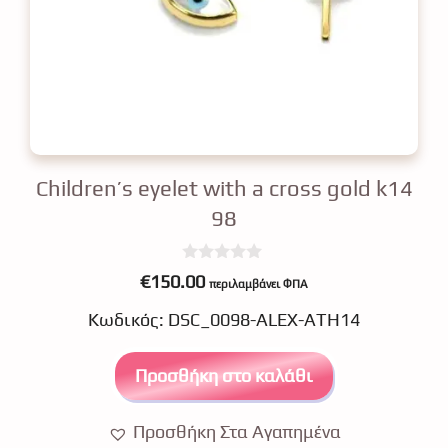
Children’s eyelet with a cross gold k14
98
0
€
150.00
περιλαμβάνει ΦΠΑ
o
u
Κωδικός: DSC_0098-ALEX-ATH14
t
o
f
5
Προσθήκη στο καλάθι
Προσθήκη Στα Αγαπημένα