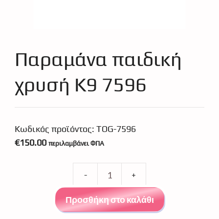
Παραμάνα παιδική
χρυσή Κ9 7596
Κωδικός προϊόντος:
TOG-7596
€
150.00
περιλαμβάνει ΦΠΑ
Παραμάνα
παιδική
Προσθήκη στο καλάθι
χρυσή