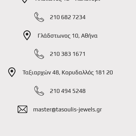
210 682 7234
Γλάδστωνος 10, Αθήνα
210 383 1671
Ταξιαρχών 48, Κορυδαλλός 181 20
210 494 5248
master@tasoulis-jewels.gr