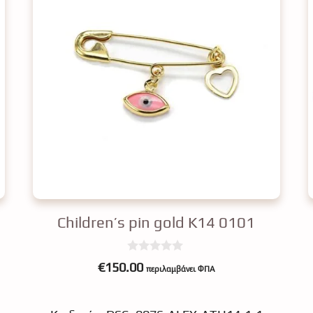
Children’s pin gold K14 0101
0
€
150.00
περιλαμβάνει ΦΠΑ
o
u
t
o