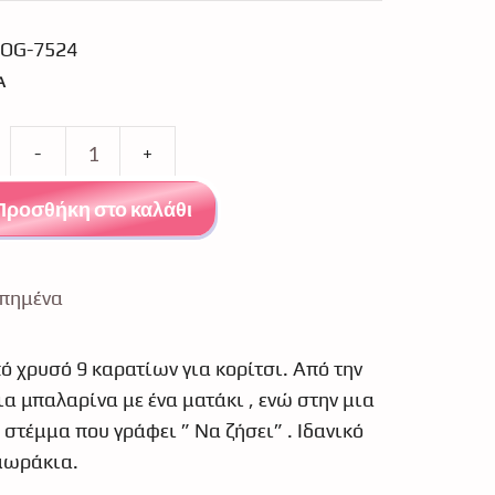
OG-7524
Α
Παραμάνα
παιδική
Προσθήκη στο καλάθι
μπαλαρίνα
χρυσή
Κ9
πημένα
7524
ποσότητα
 χρυσό 9 καρατίων για κορίτσι. Από την
α μπαλαρίνα με ένα ματάκι , ενώ στην μια
 στέμμα που γράφει ” Να ζήσει” . Ιδανικό
μωράκια.