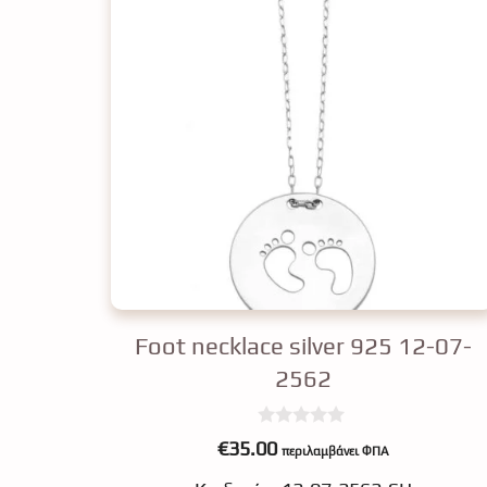
Foot necklace silver 925 12-07-
2562
0
€
35.00
περιλαμβάνει ΦΠΑ
o
u