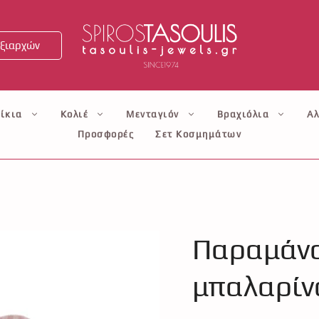
ξιαρχών
ίκια
Κολιέ
Μενταγιόν
Βραχιόλια
Αλ
Προσφορές
Σετ Κοσμημάτων
Παραμάνα
μπαλαρίν