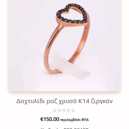
Δαχτυλίδι ροζ χρυσό Κ14 ζιργκόν
0
€
150.00
περιλαμβάνει ΦΠΑ
o
u