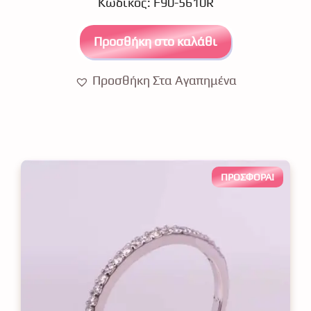
Κωδικός: F90-5610R
t
o
f
5
Προσθήκη στο καλάθι
Προσθήκη Στα Αγαπημένα
ΠΡΟΣΦΟΡΆ!