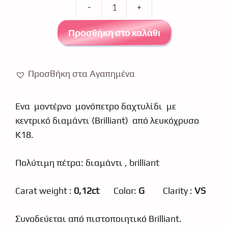
Μονόπετρο
δαχτυλίδι
Προσθήκη στο καλάθι
Κ18
λευκόχρυσο
διαμάντι
Προσθήκη στα Αγαπημένα
0227
ποσότητα
Ένα μοντέρνο μονόπετρο δαχτυλίδι με
κεντρικό διαμάντι (Brilliant) από λευκόχρυσο
Κ18.
Πολύτιμη πέτρα: διαμάντι , brilliant
Carat weight :
0,12ct
Color:
G
Clarity :
VS
Συνοδεύεται από πιστοποιητικό Brilliant.