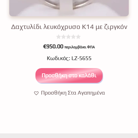
Δαχτυλίδι λευκόχρυσο Κ14 με ζιργκόν
0
€
950.00
περιλαμβάνει ΦΠΑ
o
u
Κωδικός: LZ-5655
t
o
f
5
Προσθήκη στο καλάθι
Προσθήκη Στα Αγαπημένα