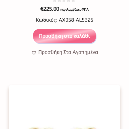
0
€
225.00
περιλαμβάνει ΦΠΑ
o
u
Κωδικός: ΑΧ958-AL5325
t
o
f
5
Προσθήκη στο καλάθι
Προσθήκη Στα Αγαπημένα