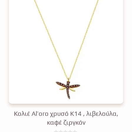
Κολιέ Al’oro χρυσό Κ14 , λιβελούλα,
καφέ ζιργκόν