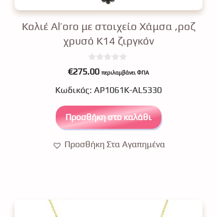
Κολιέ Αl’oro με στοιχείο Χάμσα ,ροζ
χρυσό Κ14 ζιργκόν
0
€
275.00
περιλαμβάνει ΦΠΑ
o
u
Κωδικός: ΑΡ1061Κ-AL5330
t
o
f
5
Προσθήκη στο καλάθι
Προσθήκη Στα Αγαπημένα