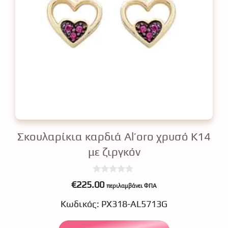
Σκουλαρίκια καρδιά Al’oro χρυσό Κ14
με ζιργκόν
0
€
225.00
περιλαμβάνει ΦΠΑ
o
u
Κωδικός: ΡΧ318-AL5713G
t
o
f
5