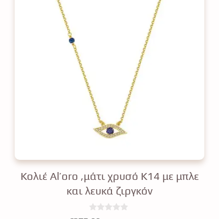
Κολιέ Αl’oro ,μάτι χρυσό Κ14 με μπλε
και λευκά ζιργκόν
0