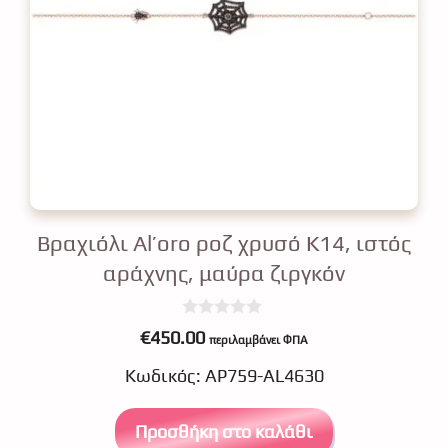
Βραχιόλι Al’oro ροζ χρυσό Κ14, ιστός
αράχνης, μαύρα ζιργκόν
0
€
450.00
περιλαμβάνει ΦΠΑ
o
u
Κωδικός: ΑΡ759-AL4630
t
o
f
5
Προσθήκη στο καλάθι