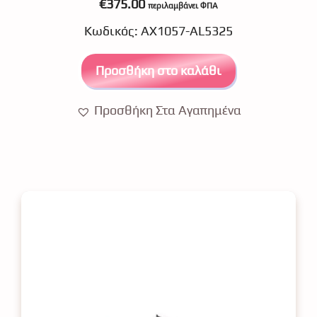
€
375.00
περιλαμβάνει ΦΠΑ
o
u
Κωδικός: ΑΧ1057-AL5325
t
o
f
5
Προσθήκη στο καλάθι
Προσθήκη Στα Αγαπημένα