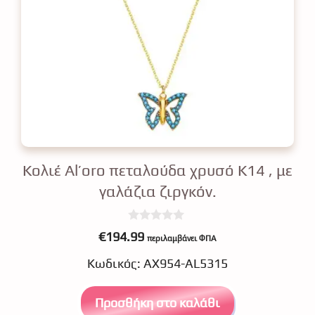
Κολιέ Al’oro πεταλούδα χρυσό Κ14 , με
γαλάζια ζιργκόν.
0
€
194.99
περιλαμβάνει ΦΠΑ
o
u
Κωδικός: ΑΧ954-AL5315
t
o
f
5
Προσθήκη στο καλάθι