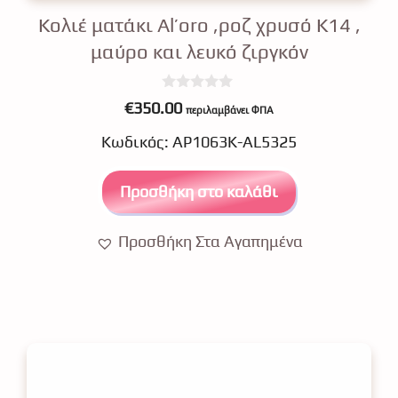
Κολιέ ματάκι Αl’oro ,ροζ χρυσό Κ14 ,
μαύρο και λευκό ζιργκόν
0
€
350.00
περιλαμβάνει ΦΠΑ
o
u
Κωδικός: ΑΡ1063Κ-AL5325
t
o
f
5
Προσθήκη στο καλάθι
Προσθήκη Στα Αγαπημένα