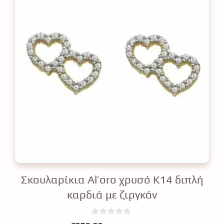
Σκουλαρίκια Al’oro χρυσό Κ14 διπλή
καρδιά με ζιργκόν
0