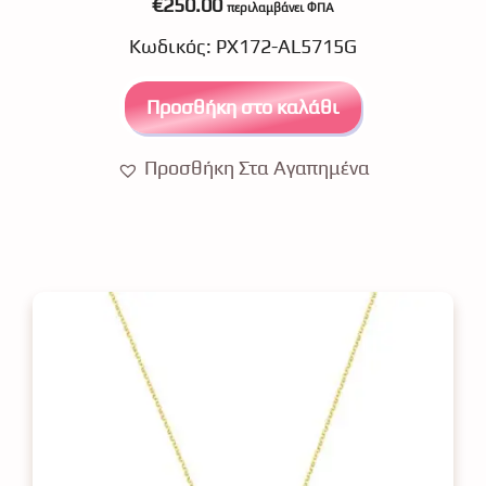
€
250.00
περιλαμβάνει ΦΠΑ
o
u
Κωδικός: ΡΧ172-AL5715G
t
o
f
5
Προσθήκη στο καλάθι
Προσθήκη Στα Αγαπημένα