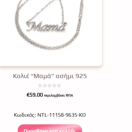
Κολιέ “Μαμά” ασήμι 925
0
€
59.00
περιλαμβάνει ΦΠΑ
o
u
t
o
Κωδικός: NTL-11158-9635-KO
f
5
Προσθήκη στο καλάθι