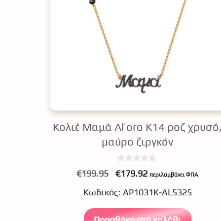
Κολιέ Μαμά Al’oro K14 ροζ χρυσό
μαύρο ζιργκόν
0
Original
Η
€
199.95
€
179.92
περιλαμβάνει ΦΠΑ
o
price
τρέχουσα
u
Κωδικός: ΑΡ1031Κ-AL5325
t
was:
τιμή
o
f
€199.95.
είναι:
5
Προσθήκη στο καλάθι
€179.92.