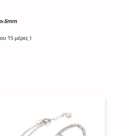
m
x
6mm
ου 15 μέρες )