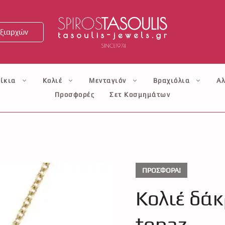
ξιαρχών
ίκια
Κολιέ
Μενταγιόν
Βραχιόλια
Αλ
Προσφορές
Σετ Κοσμημάτων
ΠΡΟΣΦΟΡΆ!
Κολιέ δάκ
topaz