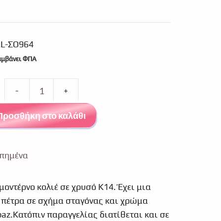
L-ΣΟ964
αμβάνει ΦΠΑ
ουσα
Κολιέ
:
δάκρυ
49.
Προσθήκη στο καλάθι
london
blue
topaz
πημένα
ποσότητα
οντέρνο κολιέ σε χρυσό Κ14. Έχει μια
 πέτρα σε σχήμα σταγόνας και χρώμα
paz.Κατόπιν παραγγελίας διατίθεται και σε