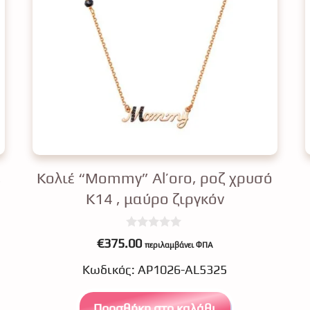
,
Κολιέ “Mommy” Al’oro, ροζ χρυσό
Κ14 , μαύρο ζιργκόν
0
€
375.00
περιλαμβάνει ΦΠΑ
o
u
Κωδικός: ΑΡ1026-AL5325
t
o
f
5
Προσθήκη στο καλάθι