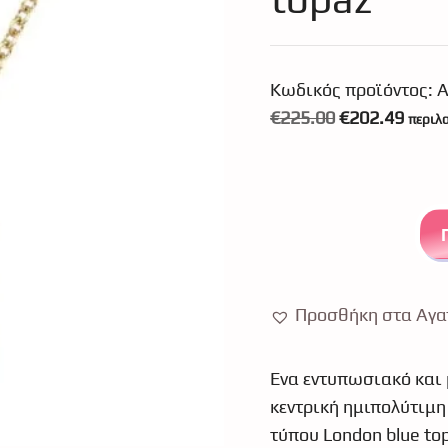
Κωδικός προϊόντος:
A
Original
Η
€
225.00
€
202.49
περιλ
price
τρέχ
was:
τιμή
€225.00.
είναι
€202.
Προσθήκη στα Αγα
Ένα εντυπωσιακό και μ
κεντρική ημιπολύτιμη
τύπου London blue to