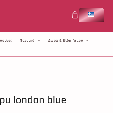
υσίδες
Παιδικά
Δώρα & Είδη Γάμου
ρυ london blue