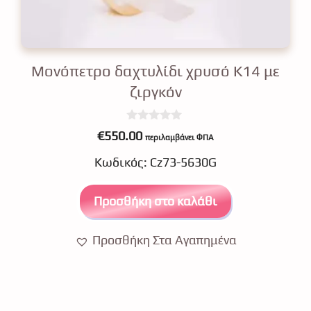
Μονόπετρο δαχτυλίδι χρυσό Κ14 με
ζιργκόν
0
€
550.00
περιλαμβάνει ΦΠΑ
o
u
Κωδικός: Cz73-5630G
t
o
f
5
Προσθήκη στο καλάθι
Προσθήκη Στα Αγαπημένα