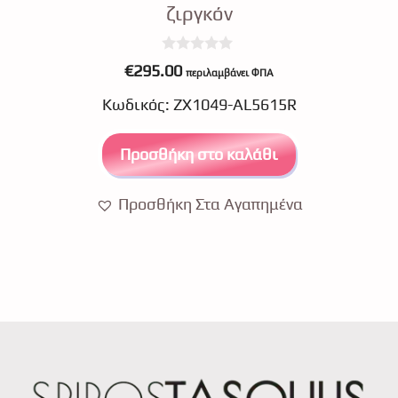
ζιργκόν
0
€
295.00
περιλαμβάνει ΦΠΑ
o
u
Κωδικός: ZX1049-AL5615R
t
o
f
5
Προσθήκη στο καλάθι
Προσθήκη Στα Αγαπημένα