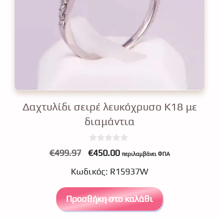
Δαχτυλίδι σειρέ λευκόχρυσο Κ18 με
διαμάντια
0
Original
Η
€
499.97
€
450.00
περιλαμβάνει ΦΠΑ
o
price
τρέχουσα
u
Κωδικός: R15937W
t
was:
τιμή
o
f
€499.97.
είναι:
5
Προσθήκη στο καλάθι
€450.00.