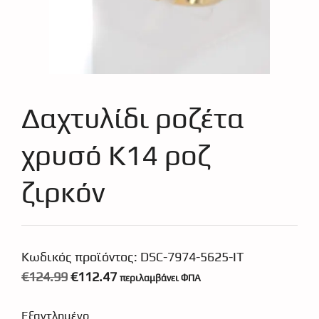
Δαχτυλίδι ροζέτα
χρυσό Κ14 ροζ
ζιρκόν
Κωδικός προϊόντος:
DSC-7974-5625-IT
Original
Η
€
124.99
€
112.47
περιλαμβάνει ΦΠΑ
price
τρέχουσα
Εξαντλημένο
was:
τιμή