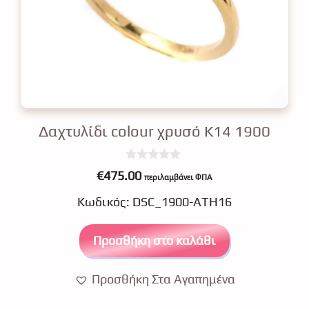
Δαχτυλίδι colour χρυσό Κ14 1900
0
€
475.00
περιλαμβάνει ΦΠΑ
o
u
Κωδικός: DSC_1900-ATH16
t
o
f
5
Προσθήκη στο καλάθι
Προσθήκη Στα Αγαπημένα