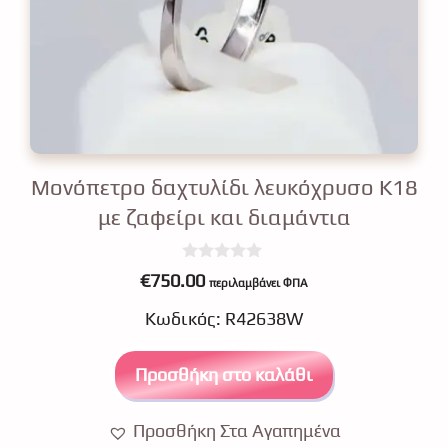
Μονόπετρο δαχτυλίδι λευκόχρυσο Κ18
με ζαφείρι και διαμάντια
0
€
750.00
περιλαμβάνει ΦΠΑ
o
u
Κωδικός: R42638W
t
o
f
5
Προσθήκη στο καλάθι
Προσθήκη Στα Αγαπημένα