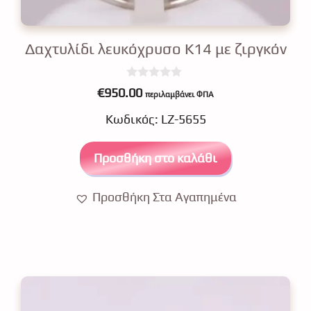
Δαχτυλίδι λευκόχρυσο Κ14 με ζιργκόν
0
€
950.00
περιλαμβάνει ΦΠΑ
o
u
Κωδικός: LZ-5655
t
o
f
5
Προσθήκη στο καλάθι
Προσθήκη Στα Αγαπημένα