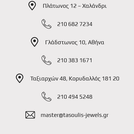
Πλάτωνος 12 – Χαλάνδρι
210 682 7234
Γλάδστωνος 10, Αθήνα
210 383 1671
Ταξιαρχών 48, Κορυδαλλός 181 20
210 494 5248
master@tasoulis-jewels.gr