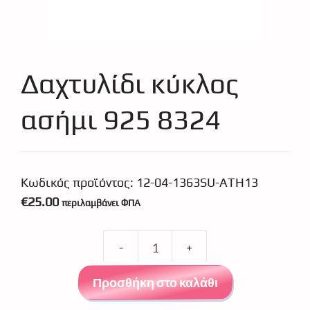
Δαχτυλίδι κύκλος
ασήμι 925 8324
Κωδικός προϊόντος:
12-04-1363SU-ATH13
€
25.00
περιλαμβάνει ΦΠΑ
Δαχτυλίδι
κύκλος
Προσθήκη στο καλάθι
ασήμι