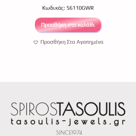
u
Κωδικός: 56110GWR
t
o
f
5
Προσθήκη στο καλάθι
Προσθήκη Στα Αγαπημένα