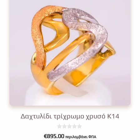
Δαχτυλίδι τρίχρωμο χρυσό Κ14
0
€
895.00
περιλαμβάνει ΦΠΑ
o