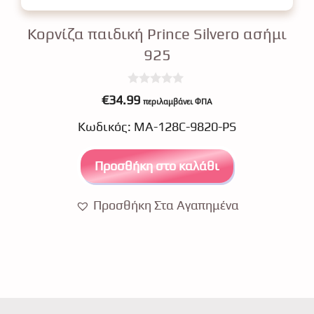
Κορνίζα παιδική Prince Silvero ασήμι
925
0
€
34.99
περιλαμβάνει ΦΠΑ
o
u
Κωδικός: ΜΑ-128C-9820-PS
t
o
f
5
Προσθήκη στο καλάθι
Προσθήκη Στα Αγαπημένα