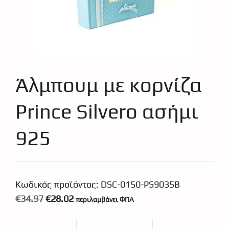
Άλμπουμ με κορνίζα
Prince Silvero ασήμι
925
Κωδικός προϊόντος:
DSC-0150-PS9035B
Original
Η
€
34.97
€
28.02
περιλαμβάνει ΦΠΑ
price
τρέχουσα
was:
τιμή