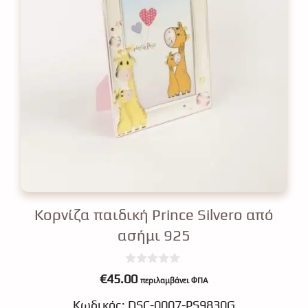
Κορνίζα παιδική Prince Silvero από
ασήμι 925
0
€
45.00
περιλαμβάνει ΦΠΑ
o
u
Κωδικός: DSC-0007-PS9830G
t