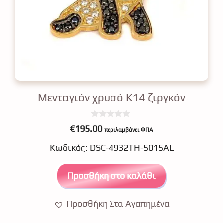
Μενταγιόν χρυσό Κ14 ζιργκόν
0
€
195.00
περιλαμβάνει ΦΠΑ
o
u
Κωδικός: DSC-4932TH-5015AL
t
o
f
5
Προσθήκη στο καλάθι
Προσθήκη Στα Αγαπημένα