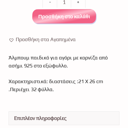
Άλμπουμ
€34.97.
είναι:
με
€28.02.
Προσθήκη στο καλάθι
κορνίζα
Prince
Silvero
Προσθήκη στα Αγαπημένα
ασήμι
925
Άλμπουμ παιδικό για αγόρι με κορνίζα από
ποσότητα
ασήμι 925 στο εξώφυλλο.
Χαρακτηριστικά: διαστάσεις :21 X 26 cm
.Περιέχει 32 φύλλα.
Επιπλέον πληροφορίες